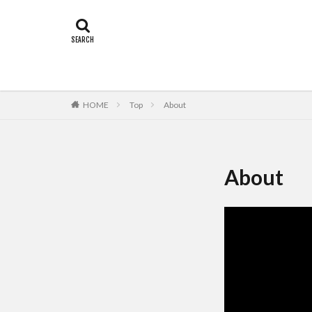
HOME
Top
About
About