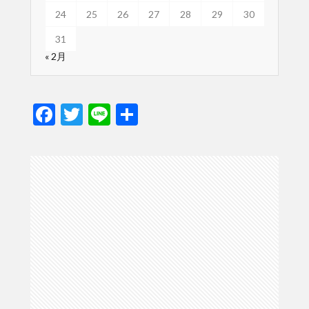
24
25
26
27
28
29
30
31
« 2月
F
T
Li
共
ac
w
n
有
e
itt
e
b
er
o
o
k